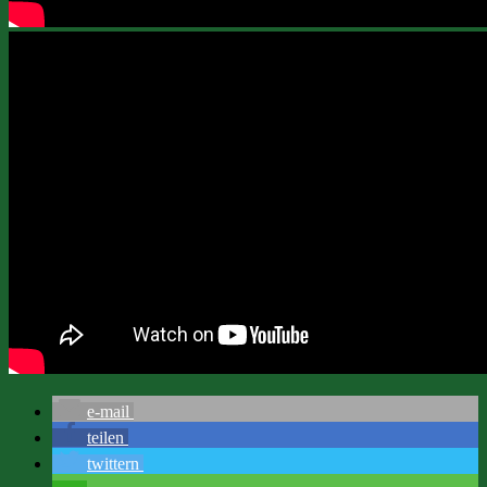
e-mail
teilen
twittern